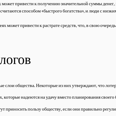
ях может привести к получению значительной суммы денег,
а считаются способом «быстрого богатства», и люди с низк
реях может привести к растрате средств, что, в свою очере
логов
ые слои общества. Некоторые из них утверждают, что лоте
х, которые надеются на удачу вместо планирования своего 
гут приносить пользу обществу, если они правильно регул