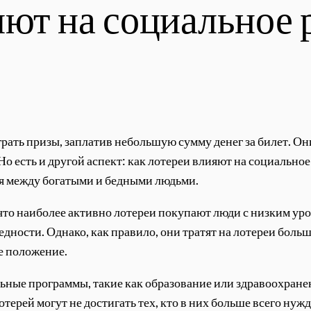
яют на социальное р
рать призы, заплатив небольшую сумму денег за билет. Он
Но есть и другой аспект: как лотереи влияют на социально
ия между богатыми и бедными людьми.
то наиболее активно лотереи покупают люди с низким уровн
едности. Однако, как правило, они тратят на лотереи бол
е положение.
ные программы, такие как образование или здравоохранени
отерей могут не достигать тех, кто в них больше всего н