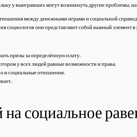
ольку у выигравших могут возникнуть другие проблемы, на
тношения между денежными играми и социальной справедл
ния социологов они представляют собой важный элемент в р
рать призы за определённую плату.
отором у всех людей равные возможности и права.
о и социальные отношения.
вает.
 на социальное раве